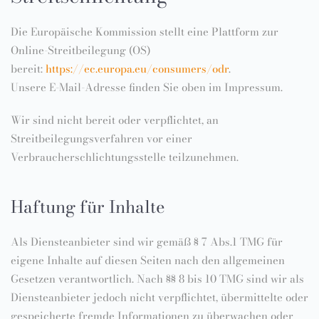
Die Europäische Kommission stellt eine Plattform zur
Online-Streitbeilegung (OS)
bereit:
https://ec.europa.eu/consumers/odr
.
Unsere E-Mail-Adresse finden Sie oben im Impressum.
Wir sind nicht bereit oder verpflichtet, an
Streitbeilegungsverfahren vor einer
Verbraucherschlichtungsstelle teilzunehmen.
Haftung für Inhalte
Als Diensteanbieter sind wir gemäß § 7 Abs.1 TMG für
eigene Inhalte auf diesen Seiten nach den allgemeinen
Gesetzen verantwortlich. Nach §§ 8 bis 10 TMG sind wir als
Diensteanbieter jedoch nicht verpflichtet, übermittelte oder
gespeicherte fremde Informationen zu überwachen oder