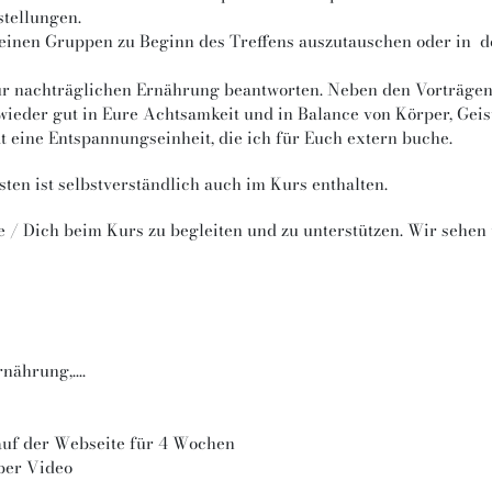
stellungen.
 kleinen Gruppen zu Beginn des Treffens auszutauschen oder in
ur nachträglichen Ernährung beantworten. Neben den Vorträgen,
wieder gut in Eure Achtsamkeit und in Balance von Körper, Geis
 eine Entspannungseinheit, die ich für Euch extern buche.
en ist selbstverständlich auch im Kurs enthalten.
Sie / Dich beim Kurs zu begleiten und zu unterstützen. Wir seh
ährung,....
auf der Webseite für 4 Wochen
 per Video