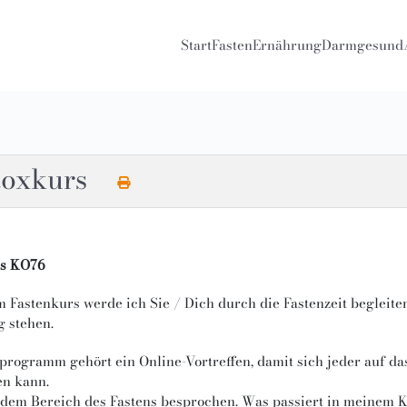
Start
Fasten
Ernährung
Darmgesund
etoxkurs
rs KO76
m Fastenkurs werde ich Sie / Dich durch die Fastenzeit begleite
g stehen.
rogramm gehört ein Online-Vortreffen, damit sich jeder auf d
en kann.
em Bereich des Fastens besprochen. Was passiert in meinem Körp