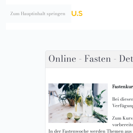
Zum Hauptinhalt springen
Online - Fasten - D
Fastenku
Bei diese
Verfügun
Zum Kursp
vorbereit
In der Fastenwoche werden Themen aus d